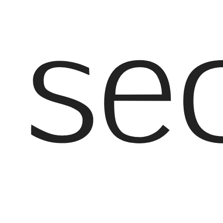
se
EN