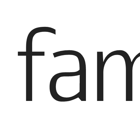
fam
IT